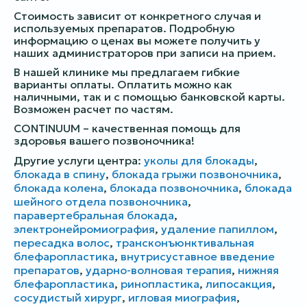
Стоимость зависит от конкретного случая и
используемых препаратов. Подробную
информацию о ценах вы можете получить у
наших администраторов при записи на прием.
В нашей клинике мы предлагаем гибкие
варианты оплаты. Оплатить можно как
наличными, так и с помощью банковской карты.
Возможен расчет по частям.
CONTINUUM – качественная помощь для
здоровья вашего позвоночника!
Другие услуги центра:
уколы для блокады
,
блокада в спину
,
блокада грыжи позвоночника
,
блокада колена
,
блокада позвоночника
,
блокада
шейного отдела позвоночника
,
паравертебральная блокада
,
электронейромиография
,
удаление папиллом
,
пересадка волос
,
трансконъюнктивальная
блефаропластика
,
внутрисуставное введение
препаратов
,
ударно-волновая терапия
,
нижняя
блефаропластика
,
ринопластика
,
липосакция
,
сосудистый хирург
,
игловая миография
,