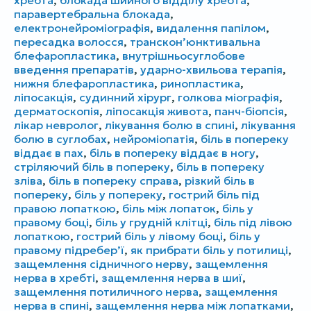
хребта
,
блокада шийного відділу хребта
,
паравертебральна блокада
,
електронейроміографія
,
видалення папілом
,
пересадка волосся
,
транскон’юнктивальна
блефаропластика
,
внутрішньосуглобове
введення препаратів
,
ударно-хвильова терапія
,
нижня блефаропластика
,
ринопластика
,
ліпосакція
,
судинний хірург
,
голкова міографія
,
дерматоскопія
,
ліпосакція живота
,
панч-біопсія
,
лікар невролог
,
лікування болю в спині
,
лікування
болю в суглобах
,
нейроміопатія
,
біль в попереку
віддає в пах
,
біль в попереку віддає в ногу
,
стріляючий біль в попереку
,
біль в попереку
зліва
,
біль в попереку справа
,
різкий біль в
попереку
,
біль у попереку
,
гострий біль під
правою лопаткою
,
біль між лопаток
,
біль у
правому боці
,
біль у грудній клітці
,
біль під лівою
лопаткою
,
гострий біль у лівому боці
,
біль у
правому підребер’ї
,
як прибрати біль у потилиці
,
защемлення сідничного нерву
,
защемлення
нерва в хребті
,
защемлення нерва в шиї
,
защемлення потиличного нерва
,
защемлення
нерва в спині
,
защемлення нерва між лопатками
,