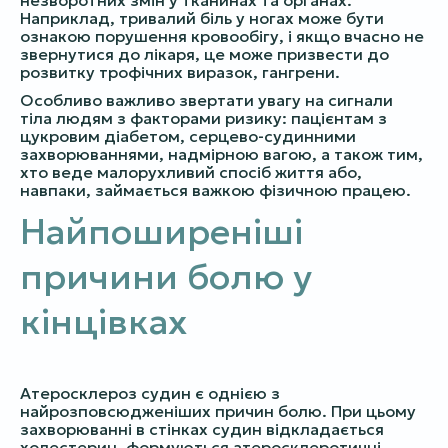
незворотних змін у тканинах та органах.
Наприклад, тривалий біль у ногах може бути
ознакою порушення кровообігу, і якщо вчасно не
звернутися до лікаря, це може призвести до
розвитку трофічних виразок, гангрени.
Особливо важливо звертати увагу на сигнали
тіла людям з факторами ризику: пацієнтам з
цукровим діабетом, серцево-судинними
захворюваннями, надмірною вагою, а також тим,
хто веде малорухливий спосіб життя або,
навпаки, займається важкою фізичною працею.
Найпоширеніші
причини болю у
кінцівках
Атеросклероз судин є однією з
найрозповсюдженіших причин болю. При цьому
захворюванні в стінках судин відкладається
холестерин, формуються атеросклеротичні