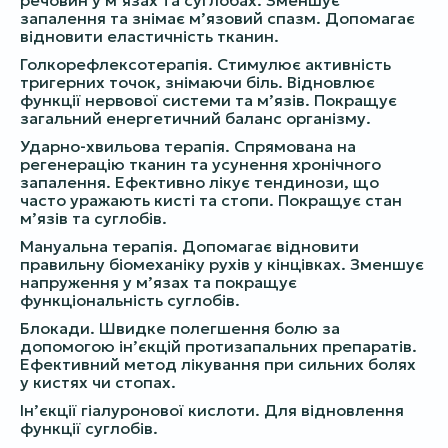
речовин у м’язах та суглобах. Зменшує
запалення та знімає м’язовий спазм. Допомагає
відновити еластичність тканин.
Голкорефлексотерапія. Стимулює активність
тригерних точок, знімаючи біль. Відновлює
функції нервової системи та м’язів. Покращує
загальний енергетичний баланс організму.
Ударно-хвильова терапія. Спрямована на
регенерацію тканин та усунення хронічного
запалення. Ефективно лікує тендинози, що
часто уражають кисті та стопи. Покращує стан
м’язів та суглобів.
Мануальна терапія. Допомагає відновити
правильну біомеханіку рухів у кінцівках. Зменшує
напруження у м’язах та покращує
функціональність суглобів.
Блокади. Швидке полегшення болю за
допомогою ін’єкцій протизапальних препаратів.
Ефективний метод лікування при сильних болях
у кистях чи стопах.
Ін’єкції гіалуронової кислоти. Для відновлення
функції суглобів.