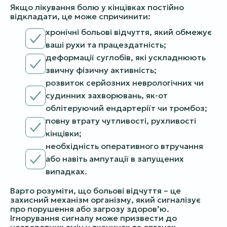
Якщо лікування болю у кінцівках постійно
відкладати, це може спричинити:
хронічні больові відчуття, який обмежує
ваші рухи та працездатність;
деформації суглобів, які ускладнюють
звичну фізичну активність;
розвиток серйозних неврологічних чи
судинних захворювань, як-от
облітеруючий ендартеріїт чи тромбоз;
повну втрату чутливості, рухливості
кінцівки;
необхідність оперативного втручання
або навіть ампутації в запущених
випадках.
Варто розуміти, що больові відчуття – це
захисний механізм організму, який сигналізує
про порушення або загрозу здоров’ю.
Ігнорування сигналу може призвести до