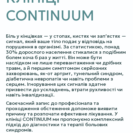
CONTINUUM
Біль у кінцівках — у стопах, кистях чи зап’ястях —
сигнал, який ваше тіло подає у відповідь на
порушення в організмі. За статистикою, понад
30% дорослого населення стикалися з подібним
болем хоча б раз у житті. Він може бути
наслідком не лише перевантаження чи дрібних
травм, а й першим симптомом серйозних
захворювань, як-от артрит, тунельний синдром,
діабетична невропатія чи навіть проблеми з
серцем. Ігнорування цих сигналів здатне
призвести до ускладнень, втрати рухливості чи
навіть інвалідизації.
Своєчасний запис до професіонала та
проходження обстеження допоможе виявити
причину та розпочати ефективне лікування. У
клініці CONTINUUM ми пропонуємо комплексний
підхід до діагностики та терапії больових
синдромів.