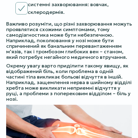
системні захворювання: вовчак,
склеродермія.
Важливо розуміти, що різні захворювання можуть
проявлятися схожими симптомами, тому
самодіагностика може бути небезпечною.
Наприклад, поколювання у нозі може бути
спричинений як банальним перевантаженням
м’язів, так і тромбозом глибоких вен – станом,
який потребує негайного медичного втручання.
Окрему увагу варто приділити такому явищу, як
відображений біль, коли проблема в одній
частині тіла викликає больові відчуття в іншій.
Наприклад, защемлення нерва в шийному відділі
хребта може викликати неприемні відчуття у
руці, а проблеми з поперековим відділом – біль у
нозі.