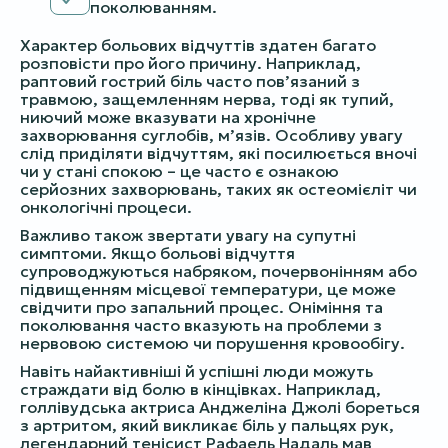
поколюванням.
Характер больових відчуттів здатен багато
розповісти про його причину. Наприклад,
раптовий гострий біль часто пов’язаний з
травмою, защемленням нерва, тоді як тупий,
ниючий може вказувати на хронічне
захворювання суглобів, м’язів. Особливу увагу
слід приділяти відчуттям, які посилюється вночі
чи у стані спокою – це часто є ознакою
серйозних захворювань, таких як остеомієліт чи
онкологічні процеси.
Важливо також звертати увагу на супутні
симптоми. Якщо больові відчуття
супроводжуються набряком, почервонінням або
підвищенням місцевої температури, це може
свідчити про запальний процес. Оніміння та
поколювання часто вказують на проблеми з
нервовою системою чи порушення кровообігу.
Навіть найактивніші й успішні люди можуть
страждати від болю в кінцівках. Наприклад,
голлівудська актриса Анджеліна Джолі бореться
з артритом, який викликає біль у пальцях рук,
легендарний тенісист Рафаель Надаль мав