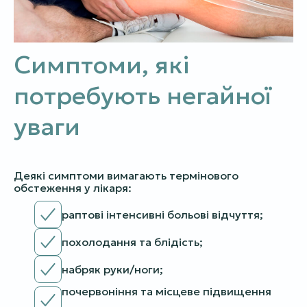
Симптоми, які
потребують негайної
уваги
Деякі симптоми вимагають термінового
обстеження у лікаря:
раптові інтенсивні больові відчуття;
похолодання та блідість;
набряк руки/ноги;
почервоніння та місцеве підвищення