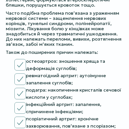
бляшки, порушується кровоток тощо.
Часто подібна проблема пов’язана з ураженням
нервової системи – защемлення нервових
корінців, тунельні синдроми, полінейропатії,
міозити. Лікування болю у кінцівках може
знадобиться й через травматичні ушкодження.
До них належать переломи, вивихи, розтягнення
зв’язок, забої м’яких тканин.
Також до поширених причин належать:
остеоартроз: зношення хряща та
деформація суглобів;
ревматоїдний артрит: аутоімунне
запалення суглобів;
подагра: накопичення кристалів сечової
кислоти у суглобах;
інфекційний артрит: запалення,
спричинене інфекціями;
псоріатичний артрит: хронічне
захворювання, пов’язане з псоріазом;